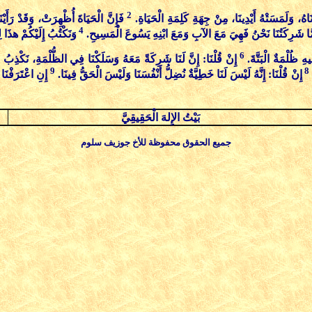
2
َاهُ، وَلَمَسَتْهُ أَيْدِينَا، مِنْ جِهَةِ كَلِمَةِ الْحَيَاةِ.
فَإِنَّ الْحَيَاةَ أُظْهِرَتْ، وَقَدْ رَأَيْن
4
أَمَّا شَرِكَتُنَا نَحْنُ فَهِيَ مَعَ الآبِ وَمَعَ ابْنِهِ يَسُوعَ الْمَسِيحِ.
وَنَكْتُبُ إِلَيْكُمْ هذَا
6
هِ ظُلْمَةٌ الْبَتَّةَ.
إِنْ قُلْنَا: إِنَّ لَنَا شَرِكَةً مَعَهُ وَسَلَكْنَا فِي الظُّلْمَةِ، نَكْذِبُ 
9
8
.
إِنْ قُلْنَا: إِنَّهُ لَيْسَ لَنَا خَطِيَّةٌ نُضِلُّ أَنْفُسَنَا وَلَيْسَ الْحَقُّ فِينَا.
إِنِ اعْتَرَفْنَا 
بَيْتُ الإِلهَ الْحَقِيقِيَّ
جميع الحقوق محفوظة للأخ جوزيف سلوم