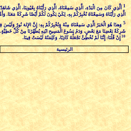
1
اَلَّذِي كَانَ مِنَ الْبَدْءِ، الَّذِي سَمِعْنَاهُ، الَّذِي رَأَيْنَاهُ بِعُيُونِنَا، الَّذِي شَاهَدْن
الَّذِي رَأَيْنَاهُ وَسَمِعْنَاهُ نُخْبِرُكُمْ بِهِ، لِكَيْ يَكُونَ لَكُمْ أَيْضًا شَرِكَةٌ مَعَنَا. وَ
5
وَهذَا هُوَ الْخَبَرُ الَّذِي سَمِعْنَاهُ مِنْهُ وَنُخْبِرُكُمْ بِهِ: إِنَّ الإِلهَ نُورٌ وَلَيْسَ فِي
شَرِكَةٌ بَعْضِنَا مَعَ بَعْضٍ، وَدَمُ يَسُوعَ الْمَسِيحِ ابْنِهِ يُطَهِّرُنَا مِنْ كُلِّ خَطِيَّةٍ
10
إِنْ قُلْنَا: إِنَّنَا لَمْ نُخْطِئْ نَجْعَلْهُ كَاذِبًا، وَكَلِمَتُهُ لَيْسَتْ فِينَا.
الرئيسية