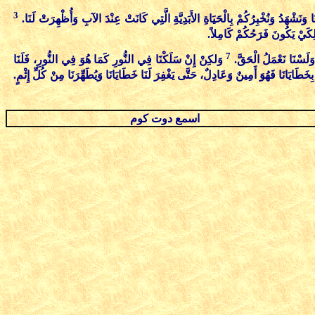
3
َا وَنَشْهَدُ وَنُخْبِرُكُمْ بِالْحَيَاةِ الأَبَدِيَّةِ الَّتِي كَانَتْ عِنْدَ الآبِ وَأُظْهِرَتْ لَنَا.
 لِكَيْ يَكُونَ فَرَحُكُمْ كَامِلاً.
7
وَلَسْنَا نَعْمَلُ الْحَقَّ.
وَلكِنْ إِنْ سَلَكْنَا فِي النُّورِ كَمَا هُوَ فِي النُّورِ، فَلَنَا
بِخَطَايَانَا فَهُوَ أَمِينٌ وَعَادِلٌ، حَتَّى يَغْفِرَ لَنَا خَطَايَانَا وَيُطَهِّرَنَا مِنْ كُلِّ إِثْمٍ.
اسمع دوت كوم