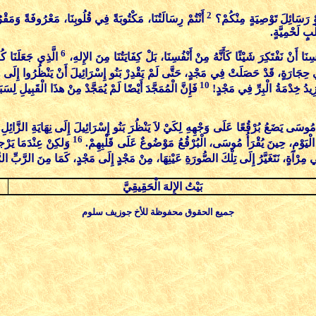
2
 أَوْ رَسَائِلَ تَوْصِيَةٍ مِنْكُمْ؟
أَنْتُمْ رِسَالَتُنَا، مَكْتُوبَةً فِي قُلُوبِنَا، مَعْرُوفَةً وَم
ْبٍ لَحْمِيَّةٍ.
6
سِنَا أَنْ نَفْتَكِرَ شَيْئًا كَأَنَّهُ مِنْ أَنْفُسِنَا، بَلْ كِفَايَتُنَا مِنَ الإِلهِ،
الَّذِي جَعَلَنَا كُ
ي حِجَارَةٍ، قَدْ حَصَلَتْ فِي مَجْدٍ، حَتَّى لَمْ يَقْدِرْ بَنُو إِسْرَائِيلَ أَنْ يَنْظُرُوا إِلَ
10
تَزِيدُ خِدْمَةُ الْبِرِّ فِي مَجْدٍ!
فَإِنَّ الْمُمَجَّدَ أَيْضًا لَمْ يُمَجَّدْ مِنْ هذَا الْقَبِيلِ لِسَ
وسَى يَضَعُ بُرْقُعًا عَلَى وَجْهِهِ لِكَيْ لاَ يَنْظُرَ بَنُو إِسْرَائِيلَ إِلَى نِهَايَةِ الزَّائِلِ
16
لْيَوْمِ، حِينَ يُقْرَأُ مُوسَى، الْبُرْقُعُ مَوْضُوعٌ عَلَى قَلْبِهِمْ.
وَلكِنْ عِنْدَمَا يَرْجع
ْآةٍ، نَتَغَيَّرُ إِلَى تِلْكَ الصُّورَةِ عَيْنِهَا، مِنْ مَجْدٍ إِلَى مَجْدٍ، كَمَا مِنَ الرَّبِّ الر
بَيْتُ الإِلهَ الْحَقِيقِيَّ
جميع الحقوق محفوظة للأخ جوزيف سلوم