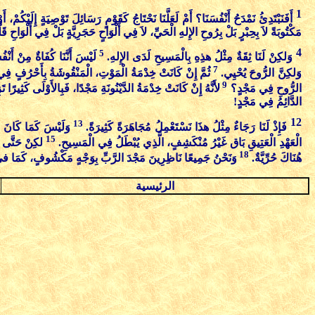
1
أَفَنَبْتَدِئُ نَمْدَحُ أَنْفُسَنَا؟ أَمْ لَعَلَّنَا نَحْتَاجُ كَقَوْمٍ رَسَائِلَ تَوْصِيَةٍ إِلَيْكُمْ،
مَكْتُوبَةً لاَ بِحِبْرٍ بَلْ بِرُوحِ الإِلهِ الْحَيِّ، لاَ فِي أَلْوَاحٍ حَجَرِيَّةٍ بَلْ فِي أَلْوَاحِ قَل
4
5
وَلكِنْ لَنَا ثِقَةٌ مِثْلُ هذِهِ بِالْمَسِيحِ لَدَى الإِلهِ.
لَيْسَ أَنَّنَا كُفَاةٌ مِنْ أَنْفُ
7
وَلكِنَّ الرُّوحَ يُحْيِي.
ثُمَّ إِنْ كَانَتْ خِدْمَةُ الْمَوْتِ، الْمَنْقُوشَةُ بِأَحْرُفٍ فِ
9
الرُّوحِ فِي مَجْدٍ؟
لأَنَّهُ إِنْ كَانَتْ خِدْمَةُ الدَّيْنُونَةِ مَجْدًا، فَبِالأَوْلَى كَثِيرًا 
الدَّائِمُ فِي مَجْدٍ!
12
13
فَإِذْ لَنَا رَجَاءٌ مِثْلُ هذَا نَسْتَعْمِلُ مُجَاهَرَةً كَثِيرَةً.
وَلَيْسَ كَمَا كَانَ مُ
15
الْعَهْدِ الْعَتِيقِ بَاق غَيْرُ مُنْكَشِفٍ، الَّذِي يُبْطَلُ فِي الْمَسِيحِ.
لكِنْ حَتَّى ا
18
هُنَاكَ حُرِّيَّةٌ.
وَنَحْنُ جَمِيعًا نَاظِرِينَ مَجْدَ الرَّبِّ بِوَجْهٍ مَكْشُوفٍ، كَمَا في مِر
الرئيسية