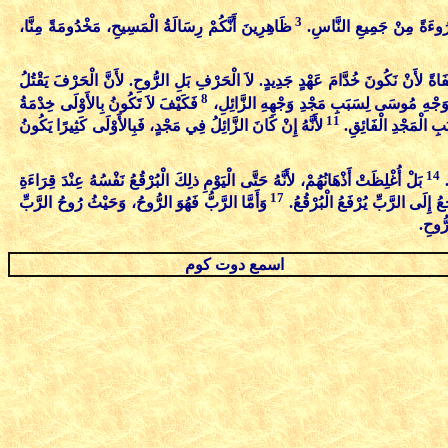
3
َقْرُوءَةً مِنْ جَمِيعِ النَّاسِ.
ظَاهِرِينَ أَنَّكُمْ رِسَالَةُ الْمَسِيحِ، مَخْدُومَةً مِنَّا،
فَاةً لأَنْ نَكُونَ خُدَّامَ عَهْدٍ جَدِيدٍ. لاَ الْحَرْفِ بَلِ الرُّوحِ. لأَنَّ الْحَرْفَ يَقْتُلُ
8
ى وَجْهِ مُوسَى لِسَبَبِ مَجْدِ وَجْهِهِ الزَّائِلِ،
فَكَيْفَ لاَ تَكُونُ بِالأَوْلَى خِدْمَةُ
11
بَبِ الْمَجْدِ الْفَائِقِ.
لأَنَّهُ إِنْ كَانَ الزَّائِلُ فِي مَجْدٍ، فَبِالأَوْلَى كَثِيرًا يَكُونُ
14
.
بَلْ أُغْلِظَتْ أَذْهَانُهُمْ، لأَنَّهُ حَتَّى الْيَوْمِ ذلِكَ الْبُرْقُعُ نَفْسُهُ عِنْدَ قِرَاءَةِ
17
ُ إِلَى الرَّبِّ يُرْفَعُ الْبُرْقُعُ.
وَأَمَّا الرَّبُّ فَهُوَ الرُّوحُ، وَحَيْثُ رُوحُ الرَّبِّ
ُّوحِ.
اسمع دوت كوم